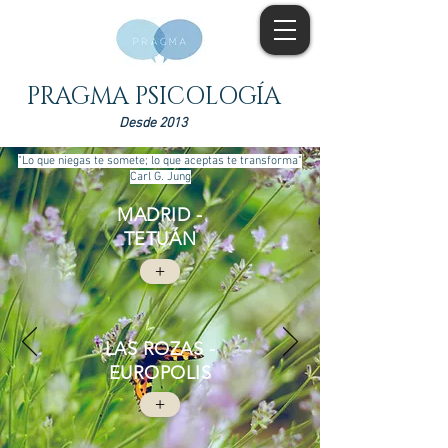
PRAGMA PSICOLOGÍA
Desde 2013
"Lo que niegas te somete; lo que aceptas te transforma"
Carl G. Jung
MADRID -
TETUÁN
+
LAS ROZAS -
EUROPOLIS
+