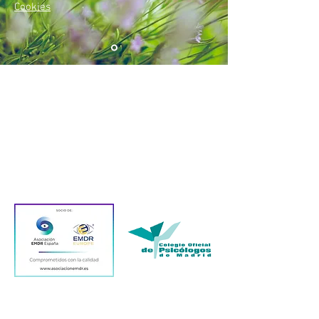
Cookies
áreas
Psicología individual
Sexología
Terapia de Pareja
Terapia EMDR
Madrid